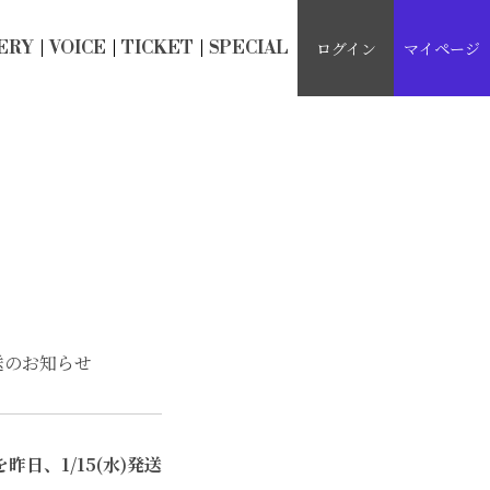
E
RY
V
OICE
TICK
E
T
S
P
ECIAL
ログイン
マイページ
発送のお知らせ
日、1/15(水)発送