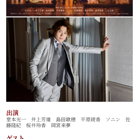
出演
堂本光一 井上芳雄 島田歌穂 平原綾香 ソニン 佐
藤隆紀 桜井玲香 岡宮来夢
ゲスト